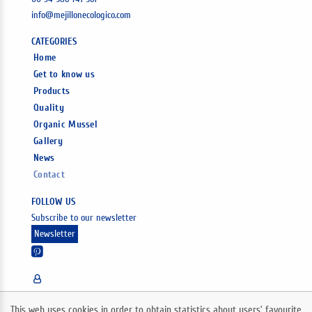
info@mejillonecologico.com
CATEGORIES
Home
Get to know us
Products
Quality
Organic Mussel
Gallery
News
Contact
FOLLOW US
Subscribe to our newsletter
Newsletter
This web uses cookies in order to obtain statistics about users’ favourite