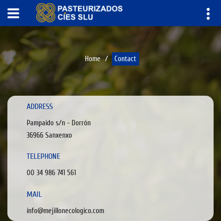
Home
Contact
ADDRESS
Pampaido s/n - Dorrón
36966 Sanxenxo
TELEPHONE
00 34 986 741 561
MAIL
info@mejillonecologico.com