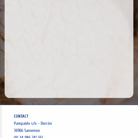
CONTACT
Pampaido s/n - Dorrón
36966 Sanxenxo
00 34 986 741 561